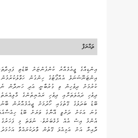
ތައާރަފް
އިންޑިއާގެ ޖީއެމްއާރު ކުންފުންޏަށް ބޮޑެތި ފައިދާތަ
އިންޓަނޭޝަނަލް އެއާޕޯޓުގެ ހިންގުން ހަވާލުކުރުމުން
ކުރުމަށް ދިވެހިން ވި ގުރުބާނީ އަދި ހަނދާން ނެތޭ
ދިވެހި ދައުލަތަށާއި ދިވެހި ރައްޔިތުންގެ މާލިއްޔަތ
ބޮޑު ބަދަލުގެ ގޮތުގައި ހޯދުމަށް ޖީއެމްއާރުން ބޭނު
ގުނަ އަކަށް ދަށްވީ އޭނާގެ ވަރަށް ބޮޑު ހިއްސާއެއް
އެންމެ އިސް އެއް މެމްބަރެވެ. ނުވަތަ މި ފަހަރުގެ އ
ދާއިރާ އަށް އަމިއްލަ ގޮތުން ވާދަކުރައްވާ އަހުމަދު 