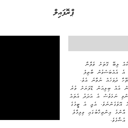
ޕްރޮފައިލް
ކެއް ލިބޭ ގޮތަށް ވެލާނާ
 އެ އެއްބަސްވުން ބާތިލް
ހާ ދުވަހެއް ނުވާނެ އެވެ.
ުން އެއް ބިލިއަން ޑޮލަރަށް ވުރެ
ންވި ނަމަވެސް އެ އަދަދު އެތައް
 އޮވެގެންނެވެ. އެއީ އެ ޓީމުގެ
ާންމު އިންތިޚާބުގައި ވިލިމާލެ
އުޝާމެވެ.