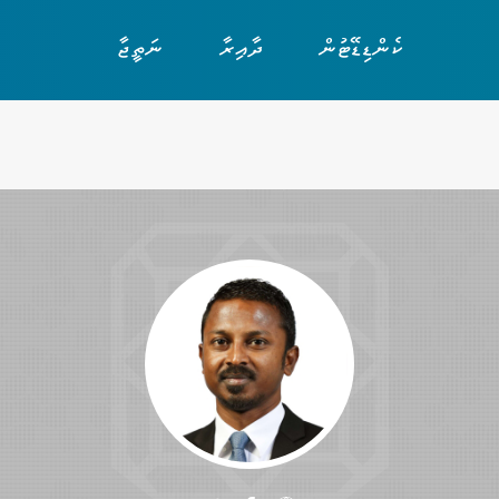
ކެންޑިޑޭޓުން
ދާއިރާ
ނަތީޖާ