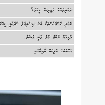
ރައްޔިތުންގެ މަޖިލިސް ކީއްވެ؟
ބޮޑެތި ގޮންޖެހުންތަކާ އެކު އިސްތިއުފާ ނުދެއްވީ ކީއްވ
ދާއިރާއާ އެންމެ ގާތް ވާނީ އުޝާމް
މެމްބަރުގެ އޮފީހެއް ދާއިރާގައި