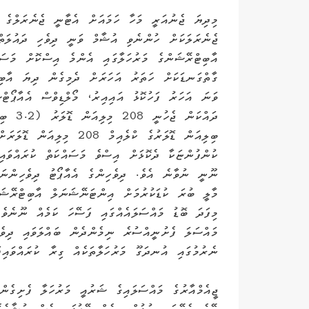
މިދިޔަ ޖެނުއަރީ މަހާ ހަމައަށް އެޓާނީ ޖެނެރަލްގެ އ
ޖެނެރަލަކަށް ހުންނެވި އުޝާމް ވަނީ ދިވެހި ދައުލަތް
އާބިޓްރޭޝަންގެ މަރުހަލާގައި އެންމެ އިސްކޮށް މަސައް
ވަނަ އަހަރު ފަހުކޮޅު އައިއިރު، މޯލްޑިވްސް އެއާޕޯޓް
ދައްކަން
ބިލިއަން ޑޮލަރުގެ ކްލެއިމް 208
ކުންފުންޏަކާ ދެކޮޅަށް އިސްވެ މަސައްކަތް ކުރައްވައި
ނޫނީ ނުވާނެ އެވެ. ދިވެހިންގެ އެއާޕޯޓު ދިވެހިންނަ
މާލީ ބުރަ ކުޑަކުރުމަށް އިންޓަނޭޝަނަލް އާބިޓްރޭޝަނ
މިފަދަ ބޮޑު މައްސަލައެއްގައި ފަސޭހަ ކަމެއް ނޫނެވެ
މައްސަލަ ފެށުނީއްސުރެ ނިމެންދެން ބައްލަވައި ދިވެހ
ނެރުމުގައި އުނދަގޫ މަރުހަލާތަކެއް ގިރާ ކުރައްވައިފ
ޖީއެމްއާރުގެ މައްސަލައިގެ ޝަރުއީ މަރުހަލާ ފެށިގެ