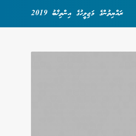
ރައްޔިތުންގެ މަޖިލީހުގެ އިންތިޚާބު 2019