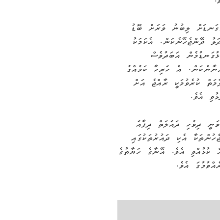
.
ގަނޑަށް ލިބުނު ވަރަށް ބޮޑު
ލު ދޭންޖެހޭނެކަން. އެކަމަކު
ުގަނޑުމެން އަބަދުވެސް
ނާނެކަން. އެ ހުރިހާ ކަމެއްގެ
ަތް ކުރެވުމަކީ ރާއްޖެ އަށް
ުވި އެވެ.
ނީ ދިވެހި ދައުލަތް ދިފާއު
ެހުންތަކާ އެކި ދައުރުތަކުގައި
ް ކުޅުއްވި އެވެ. އޭނާގެ ހަޔާތުގެ
އްވުމުގަ އެވެ.