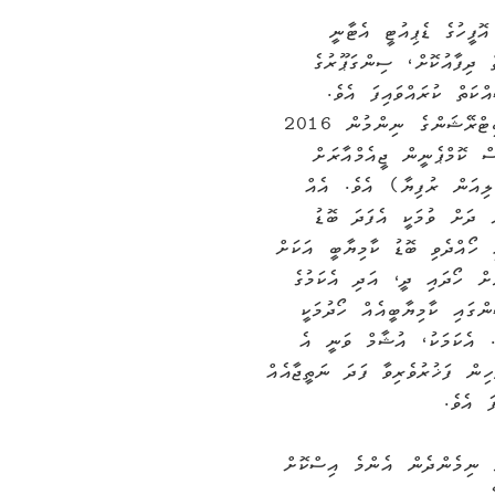
ޮފީހުގެ ޑެޕިއުޓީ އެޓާނީ
 ދިފާއުކޮށް، ސިންގަޕޫރުގެ
ކަތް ކުރައްވައިފަ އެވެ.
ގާތްގަނޑަކަށް ހަތަރު އަހަރަށް ދެމިގެން ދިޔަ އާބިޓްރޭޝަންގެ ނިންމުން 2016
ސް ކޮމްޕެނީން ޖީއެމްއާރަށް
 ޖެހުނީ 208 މިލިއަން ޑޮލަރު (3.2 ބިލިއަން ރުފިޔާ) އެވެ. އެއް
 މިލިއަން ޑޮލަރަށް ދަށް ވުމަކީ އެފަދަ ބޮޑު
 ހޯއްދެވި ބޮޑު ކާމިޔާބީ އަކަށް
ށް ހޯދައި ދީ، އަދި އެކަމުގެ
ްގައި ކާމިޔާބީއެއް ހޯދުމަކީ
. އެކަމަކު، އުޝާމް ވަނީ އެ
ިން ފަޚުރުވެރިވާ ފަދަ ނަތީޖާއެއް
ަ އެވެ.
ން ނިމެންދެން އެންމެ އިސްކޮށް